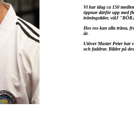
Vi har idag ca 150 medlem
öppnar därför upp med fl
träningstider, välJ "
BÖR
Hos oss kan alla träna, f
år.
Utöver Master Peter har v
och faddrar. Bilder på des